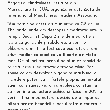
Engaged Mindfulness Institute din
Massachusetts, SUA, organizatie autorizata de
International Mindfulness Teachers Association.
“Am pornit pe acest drum in urma cu 7-8 ani, in
Thailanda, unde am descoperit meditatia intr-un
templu Buddhist. Dupa 2 zile de meditatie si
lupta cu gandurile și rabdarea, a venit o
eliberare a mintii, a fost ceva exaltator, si am
stiut imediat ca practica va fi parte din viata
mea. De atunci am inceput sa studiez tehnici de
Mindfulness si sa practic aproape zilnic. Pot
spune ca am dezvoltat o gandire mai buna, o
incredere puternica in fortele proprii, am invatat
sa-mi construiesc viata, sa evoluez constant si
sa mentin o bunastare psihica si fizica. In 2021 a
venit intr-un mod natural decizia de a impartasi
altora aceste beneficii si pasul catre o cariera in